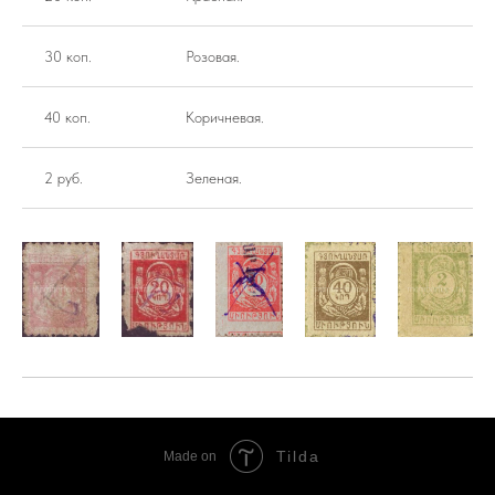
30 коп.
Розовая.
40 коп.
Коричневая.
2 руб.
Зеленая.
Tilda
Made on