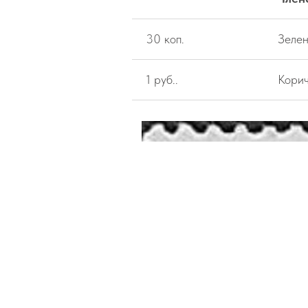
30 коп.
Зелен
1 руб..
Корич