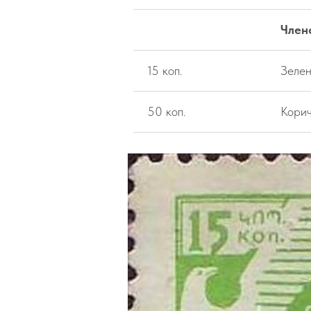
Член
15 коп.
Зелен
50 коп.
Корич