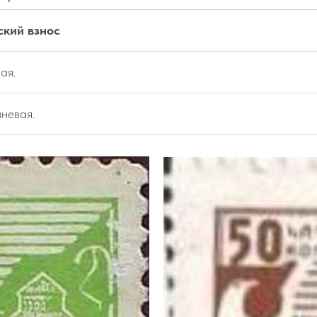
ский взнос
ая.
невая.