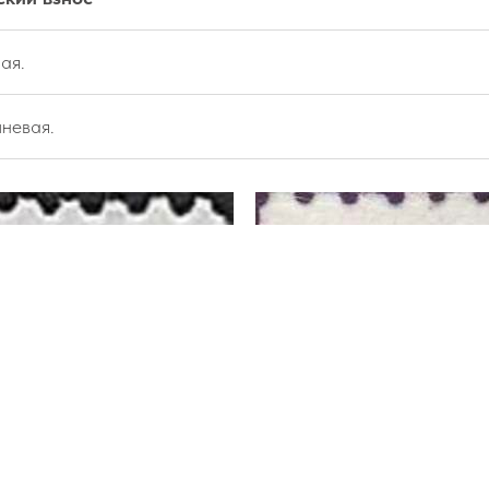
ая.
невая.