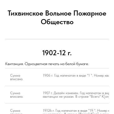
Тихвинское Вольное Пожарное
Общество
1902-12 г.
Квитанция. Одноцветная печать на белой бумаге.
Сумма
1906 г. Год напечатан в виде "1 ". Номер квита
вписана.
Сумма
1907 г. Дизайн изменен. Год напечатан в виде 
вписана.
квитанции не указан. В строке "Всего" К[оп] бе
Сумма
19126 г. Год напечатан в виде "19 ". Номер кв